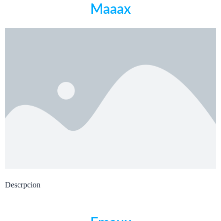
Maaax
Descrpcion