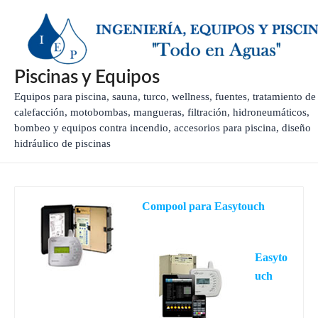
Ir
al
contenido
Piscinas y Equipos
Equipos para piscina, sauna, turco, wellness, fuentes, tratamiento de
calefacción, motobombas, mangueras, filtración, hidroneumáticos,
bombeo y equipos contra incendio, accesorios para piscina, diseño
hidráulico de piscinas
Compool para Easytouch
Compool para Easytouch.
Easyto
uch
Control
para